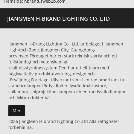
Hemsida:
hbrand.sweb2b.com
JIANGMEN H-BRAND LIGHTING CO.,LTD
Jiangmen H-Brang Lighting Co., Ltd. är beläget i Jiangmen
High-tech Zone, Jiangmen City, Guangdong-
provinsen.Företaget har en stark teknisk styrka och ett
fullständigt och vetenskapligt
kvalitetsstyrningssystem.Den har ett elitteam med
högkvalitativ produktutveckling, design och
försäljning.Företaget tillverkar främst en rad amerikanska
standardlampor för lysdioder, lysdiodmålkastare,
sollampor, solprojektionslampor och en rad lysdiodlampor
och lyktprodukter.Vä...
Mer
2026 JiangMen H-brand Lighting Co.,Ltd Alla rättigheter
förbehållna.