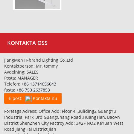
KONTAKTA OSS
JiangMen H-brand Lighting Co.,Ltd
Kontaktperson: Mr. tommy
Avdelning: SALES
Posta: MANAGER
Telefon:
+86 13714656043
fasta:
+86 750 2637853
E-post:
Kontakta nu
Företags Adress: Office Add: Floor 4 ,Buliding2 GuangYu
Industrial Park, 3rd GuangChang Road ,HuangTian, BaoAn
District ShenZhen City Factroy Add: 3#2F NO2 KeYuan West
Road JiangHai District Jian