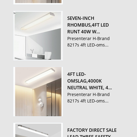
SEVEN-INCH
RHOMBUS,4FT LED
RUNT 40W W...
Presenterar H-Brand
8217s 4ft LED-oms...
4FT LED-
OMSLAG,4000K
NEUTRAL WHITE, 4...
Presenterar H-Brand
8217s 4ft LED-oms...
FACTORY DIRECT SALE
LEAD THREE-SAFETY...