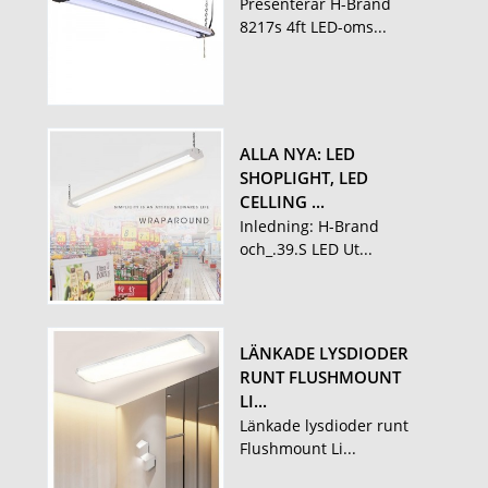
Presenterar H-Brand
8217s 4ft LED-oms...
ALLA NYA: LED
SHOPLIGHT, LED
CELLING ...
Inledning: H-Brand
och_.39.S LED Ut...
LÄNKADE LYSDIODER
RUNT FLUSHMOUNT
LI...
Länkade lysdioder runt
Flushmount Li...